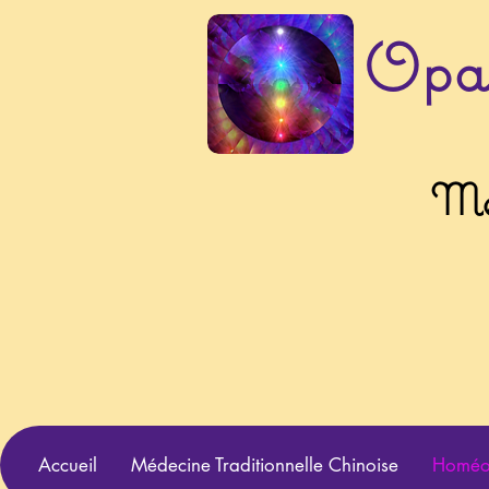
Opa
Mé
Accueil
Médecine Traditionnelle Chinoise
Homéop