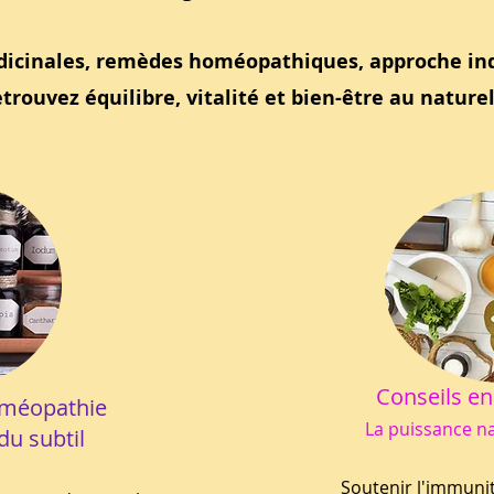
dicinales, remèdes homéopathiques, approche ind
etrouvez équilibre, vitalité et bien-être au nature
Conseils en
oméopathie
La puissance na
du subtil
Soutenir l'immunit