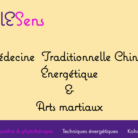
lE
Sens
decine
Traditionnelle Chin
Énergétique
&
Arts martiaux
athie & phytothérapie
Techniques énergétiques
Koho