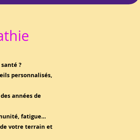
thie
 santé ?
ils personnalisés,
t des années de
unité, fatigue...
de votre terrain et