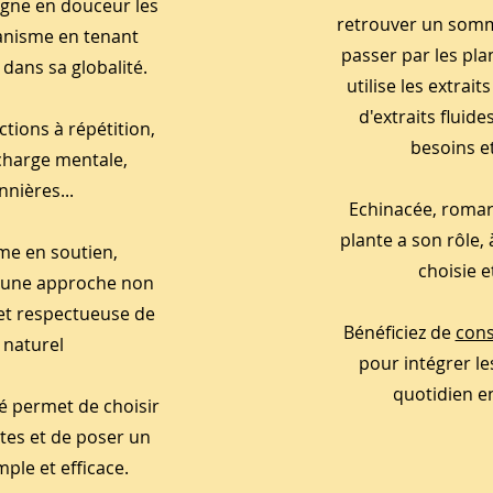
gne en douceur les
retrouver un somme
ganisme en tenant
passer par les pla
dans sa globalité.
utilise les extrai
d'extraits fluides
ctions à répétition,
besoins e
charge mentale,
nnières...
Echinacée, romari
plante a son rôle, 
e en soutien,
choisie e
 une approche non
 et respectueuse de
Bénéficiez de
cons
 naturel
pour intégrer le
quotidien 
sé permet de choisir
stes et de poser un
mple et efficace.