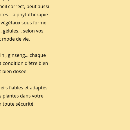
il correct, peut aussi
ntes. La phytothérapie
ts végétaux sous forme
, gélules... selon vos
t mode de vie.
n , ginseng... chaque
à condition d'être bien
t bien dosée.
eils fiables
et
adaptés
s plantes dans votre
en
toute sécurité
.