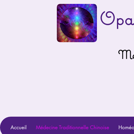
Opa
Mé
Accueil
Médecine Traditionnelle Chinoise
Homéop