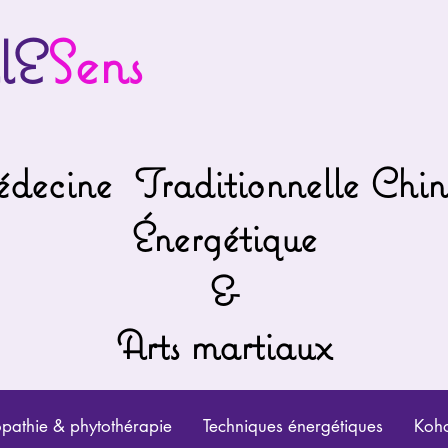
lE
Sens
decine
Traditionnelle Chin
Énergétique
&
Arts martiaux
athie & phytothérapie
Techniques énergétiques
Koho