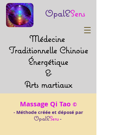
OpalE
Sens
Médecine
Traditionnelle Chinoise
Énergétique
&
Arts martiaux
Massage Qi Tao
©
- Méthode créée et déposé par
OpalE
Sens
-