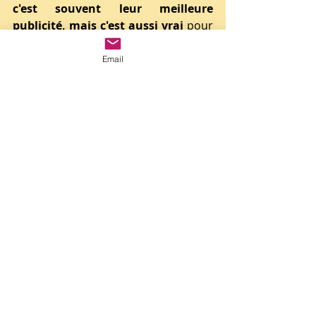
c'est souvent leur meilleure 
publicité, mais c'est aussi vrai
 pour 
les 
autres praticiens.
Email
Pour ceux qui souhaitent un 
gage de 
sécurité, d’authenticité des 
pratiques et de sérieux pour les 
pratiques de soins non 
conventionnelles (médecine 
traditionnelle chinoise, hypnose, 
sophrologie, aromathérapie...)
choisissez un 
praticien qui a été 
formé 
dans une école dont les 
enseignements ont été vérifiés, 
validés et délivrés par des 
formateurs ayant idéalement la 
double compétence 
praticien/enseignant.
L’école devrait être 
reconnue
, avec 